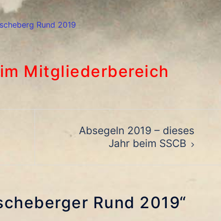
scheberg Rund 2019
 im Mitgliederbereich
ion
Absegeln 2019 – dieses
Jahr beim SSCB
scheberger Rund 2019
“