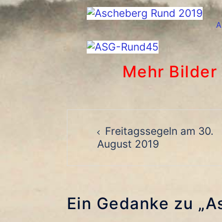
A
Mehr Bilder
Beitragsnavigat
Freitagssegeln am 30.
August 2019
Ein Gedanke zu „
A