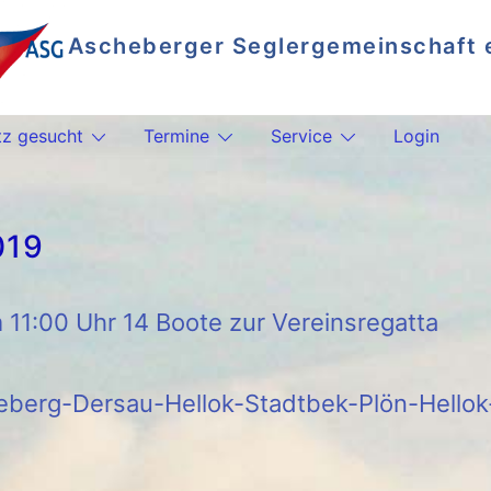
Ascheberger Seglergemeinschaft e
Segeln auf dem Plöner See
tz gesucht
Termine
Service
Login
019
11:00 Uhr 14 Boote zur Vereinsregatta
rsau-Hellok-Stadtbek-Plön-Hellok