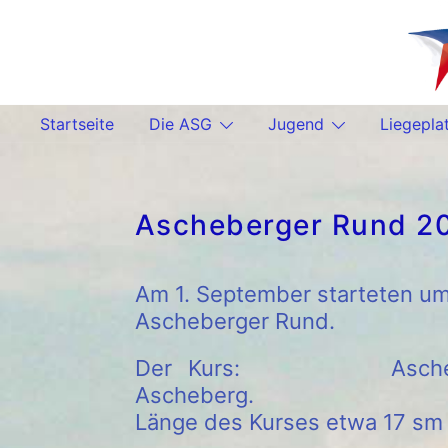
Zum
Inhalt
springen
Startseite
Die ASG
Jugend
Liegepla
Ascheberger Rund 2
Am 1. September starteten um 
Ascheberger Rund.
Der Kurs: Ascheberg-De
Ascheberg.
Länge des Kurses etwa 17 sm