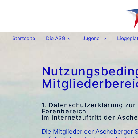
Zum
Inhalt
springen
Startseite
Die ASG
Jugend
Liegepla
Nutzungsbeding
Mitgliederberei
1. Datenschutzerklärung zur
Forenbereich
im Internetauftritt der Asc
Die Mitglieder der Ascheberger 