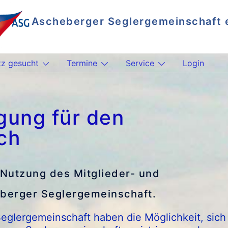
Ascheberger Seglergemeinschaft e
Segeln auf dem Plöner See
tz gesucht
Termine
Service
Login
ung für den
ch
 Nutzung des Mitglieder- und
heberger Seglergemeinschaft.
Seglergemeinschaft haben die Möglichkeit, sich