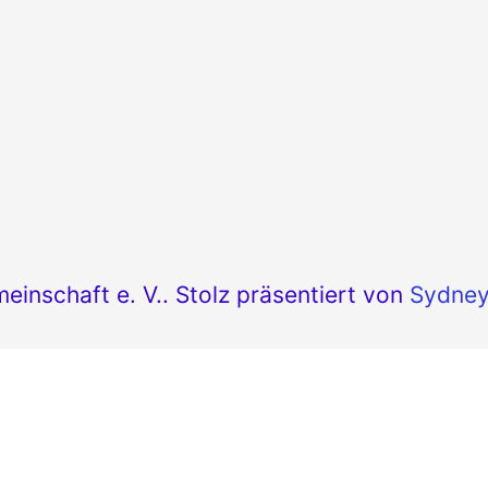
nschaft e. V.. Stolz präsentiert von
Sydne
Website weiter nutzt oder scrollst, gehen wi