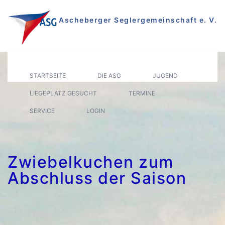
Zum
Inhalt
Ascheberger Seglergemeinschaft e. V.
springen
Segeln auf dem Plöner See
STARTSEITE
DIE ASG
JUGEND
LIEGEPLATZ GESUCHT
TERMINE
SERVICE
LOGIN
Zwiebelkuchen zum
Abschluss der Saison