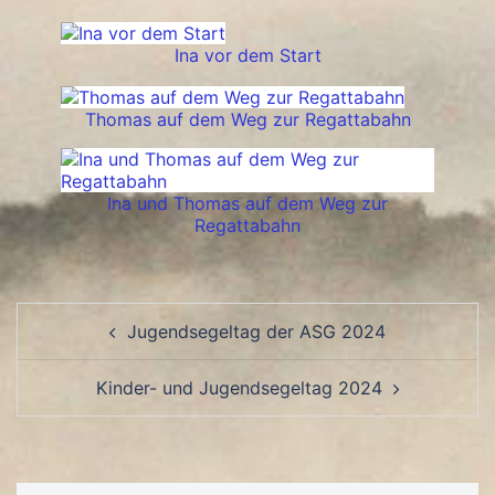
Ina vor dem Start
Thomas auf dem Weg zur Regattabahn
Ina und Thomas auf dem Weg zur
Regattabahn
Beitragsnavigation
Jugendsegeltag der ASG 2024
Kinder- und Jugendsegeltag 2024