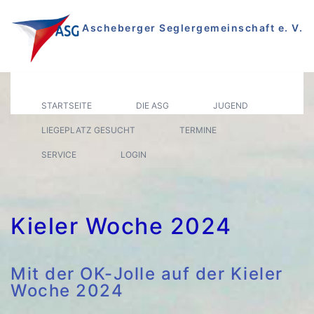
Zum
Inhalt
Ascheberger Seglergemeinschaft e. V.
springen
Segeln auf dem Plöner See
STARTSEITE
DIE ASG
JUGEND
LIEGEPLATZ GESUCHT
TERMINE
SERVICE
LOGIN
Kieler Woche 2024
Mit der OK-Jolle auf der Kieler
Woche 2024