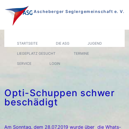
Zum
Inhalt
Ascheberger Seglergemeinschaft e. V.
springen
Segeln auf dem Plöner See
STARTSEITE
DIE ASG
JUGEND
LIEGEPLATZ GESUCHT
TERMINE
SERVICE
LOGIN
Opti-Schuppen schwer
beschädigt
Am Sonntag, dem 28.07.2019 wurde über die Whats-