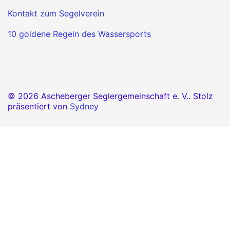
Kontakt zum Segelverein
10 goldene Regeln des Wassersports
© 2026 Ascheberger Seglergemeinschaft e. V.. Stolz
präsentiert von
Sydney
OK
Diese Website benutzt Cookies. Wenn du die Website
weiter nutzt oder scrollst, gehen wir von deinem
OK
Einverständnis aus.
Ich lehne nicht funktionale