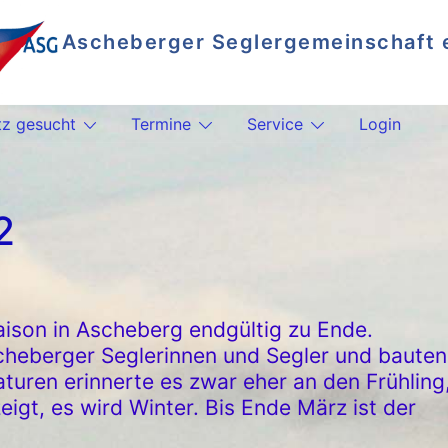
Ascheberger Seglergemeinschaft e
Segeln auf dem Plöner See
tz gesucht
Termine
Service
Login
2
ison in Ascheberg endgültig zu Ende.
cheberger Seglerinnen und Segler und bauten
uren erinnerte es zwar eher an den Frühling
eigt, es wird Winter. Bis Ende März ist der