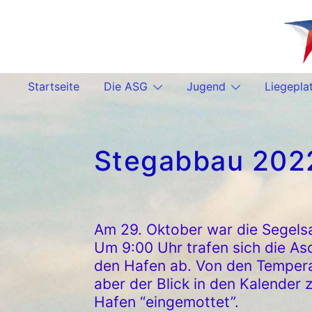
Zum
Inhalt
springen
Startseite
Die ASG
Jugend
Liegepla
Stegabbau 202
Am 29. Oktober war die Segelsa
Um 9:00 Uhr trafen sich die As
den Hafen ab. Von den Temperat
aber der Blick in den Kalender z
Hafen “eingemottet”.