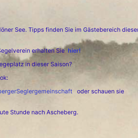
öner See. Tipps finden Sie im Gästebereich diese
egelverein erhalten Sie
hier!
iegeplatz in dieser Saison?
ok:
bergerSeglergemeinschaft
oder schauen sie
ute Stunde nach Ascheberg.