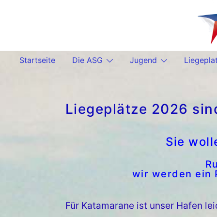
Zum
Inhalt
springen
Startseite
Die ASG
Jugend
Liegepla
Liegeplätze 2026 sin
Sie woll
Ru
wir werden ein P
Für Katamarane ist unser Hafen lei