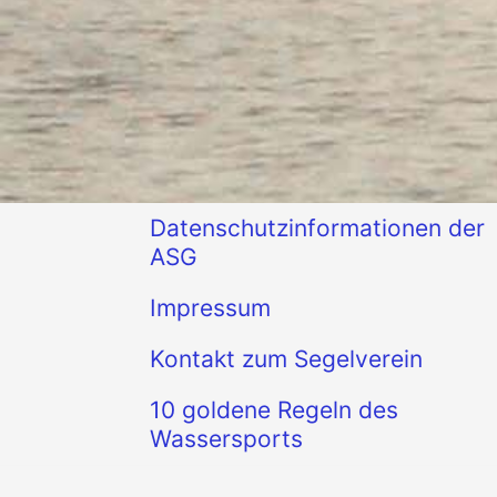
Datenschutzinformationen der
ASG
Impressum
Kontakt zum Segelverein
10 goldene Regeln des
Wassersports