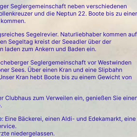
rger Seglergemeinschaft neben verschiedenen
llenkreuzer und die Neptun 22. Boote bis zu eine
llkommen.
gsreiches Segelrevier. Naturliebhaber kommen auf
n Segeltag kreist der Seeadler über der
n laden zum Ankern und Baden ein.
 Ascheberger Seglergemeinschaft vor Westwinden
ner Sees. Über einen Kran und eine Slipbahn
 Unser Kran hebt Boote bis zu einem Gewicht von
r Clubhaus zum Verweilen ein, genießen Sie eine
.
e:
Eine Bäckerei, einen Aldi- und Edekamarkt, eine
rvice.
zte niedergelassen.