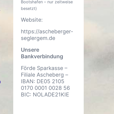
Bootshafen – nur zeitweise
besetzt)
r
Website:
https://ascheberger-
seglergem.de
Unsere
Bankverbindung
Förde Sparkasse –
Filiale Ascheberg –
IBAN: DE05 2105
n
0170 0001 0028 56
BIC: NOLADE21KIE