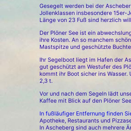
Gesegelt werden bei der Aschebe
Jollenklassen insbesondere 15er-Jo
Länge von 23 Fuß sind herzlich wi
Der Plöner See ist ein abwechslun
ihre Kosten. An so manchem schöne
Mastspitze und geschützte Buchte
Ihr Segelboot liegt im Hafen der
gut geschützt am Westufer des Plö
kommt ihr Boot sicher ins Wasser.
2,3 t.
Vor und nach dem Segeln lädt unse
Kaffee mit Blick auf den Plöner See
In fußläufiger Entfernung finden Si
Apotheke, Restaurants und Pizzase
In Ascheberg sind auch mehrere Är