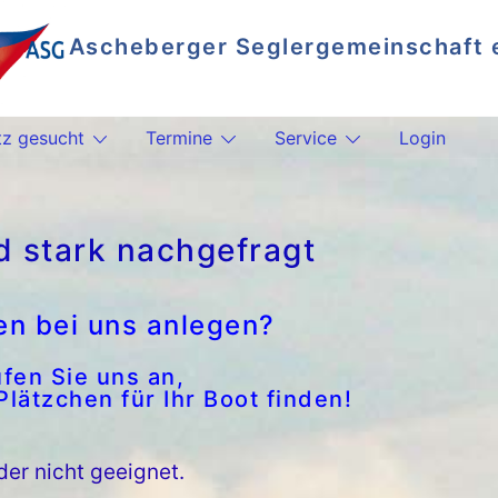
Ascheberger Seglergemeinschaft e
Segeln auf dem Plöner See
tz gesucht
Termine
Service
Login
d stark nachgefragt
en bei uns anlegen?
fen Sie uns an,
lätzchen für Ihr Boot finden!
der nicht geeignet.